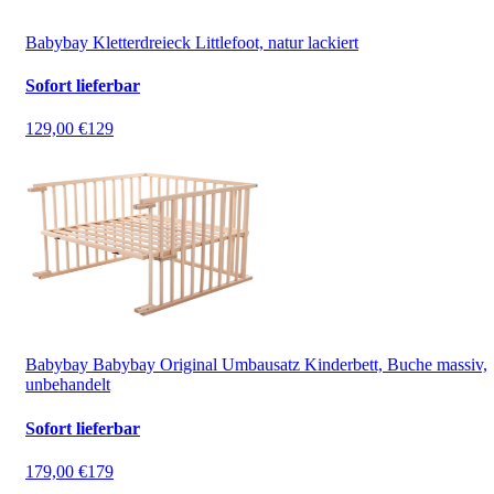
Babybay Kletterdreieck Littlefoot, natur lackiert
Sofort lieferbar
129,00 €
129
Babybay Babybay Original Umbausatz Kinderbett, Buche massiv,
unbehandelt
Sofort lieferbar
179,00 €
179