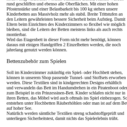
rund geschliffen und ebenso alle Oberflächen. Mit einer hohen
Pfostenstärke und einer Belastbarkeit bis 100 kg stehen unsere
Kinderbetten aus Massivholz mehr als stabil. Breite Trittstufen an
den Leitern gewährleisten bessere Sicherheit beim Aufstieg. Damit
Eltern beim Einrichten des Kinderzimmers so flexibel wie möglich
bleiben, sind die Leitern der Betten meistens links als auch rechts
montierbar.
Wird das Etagenbett in dieser Form nicht mehr benötigt, können
daraus mit einigen Handgriffen 2 Einzelbetten werden, die noch
jahrelang genutzt werden können.
Bettenzubehör zum Spielen
Soll im Kinderzimmer zukünftig ein Spiel- oder Hochbett stehen,
können in unserem Shop passende Tunnel- und Stoffsets erworben
werden. Diese Textilien sind in kindgerechten Designs erhältlich
und verwandeln das Bett im Handumdrehen in ein Piratenboot ode
zum Beispiel in ein Prinzessinen-Bett. Kinder schlafen nicht nur in
ihren Betten, das Möbel wird auch oftmals ins Spiel einbezogen. S
entstehen unter Hochbetten Räuberhöhlen oder man ist auf dem Bet
auf hoher See.
Natürlich werden sämtliche Textilien streng schadstoffgeprüft und
unterliegen Sicherheitstest, damit nichts das Spielerlebnis trübt.