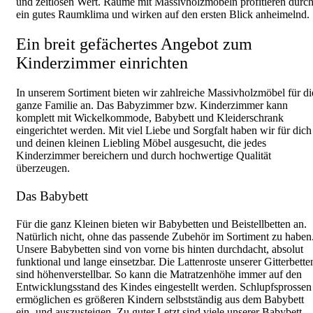
und zeitlosen Wert. Räume mit Massivholzmöbeln profitieren durc
ein gutes Raumklima und wirken auf den ersten Blick anheimelnd.
Ein breit gefächertes Angebot zum
Kinderzimmer einrichten
In unserem Sortiment bieten wir zahlreiche Massivholzmöbel für di
ganze Familie an. Das Babyzimmer bzw. Kinderzimmer kann
komplett mit Wickelkommode, Babybett und Kleiderschrank
eingerichtet werden. Mit viel Liebe und Sorgfalt haben wir für dich
und deinen kleinen Liebling Möbel ausgesucht, die jedes
Kinderzimmer bereichern und durch hochwertige Qualität
überzeugen.
Das Babybett
Für die ganz Kleinen bieten wir Babybetten und Beistellbetten an.
Natürlich nicht, ohne das passende Zubehör im Sortiment zu haben
Unsere Babybetten sind von vorne bis hinten durchdacht, absolut
funktional und lange einsetzbar. Die Lattenroste unserer Gitterbette
sind höhenverstellbar. So kann die Matratzenhöhe immer auf den
Entwicklungsstand des Kindes eingestellt werden. Schlupfsprossen
ermöglichen es größeren Kindern selbstständig aus dem Babybett
ein- und auszusteigen. Zu guter Letzt sind viele unserer Babybett