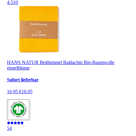
4.5
10
HANS NATUR Betthimmel Baldachin Bio-Baumwolle
ringelblume
Sofort lieferbar
16,95 €
16.95
5
4