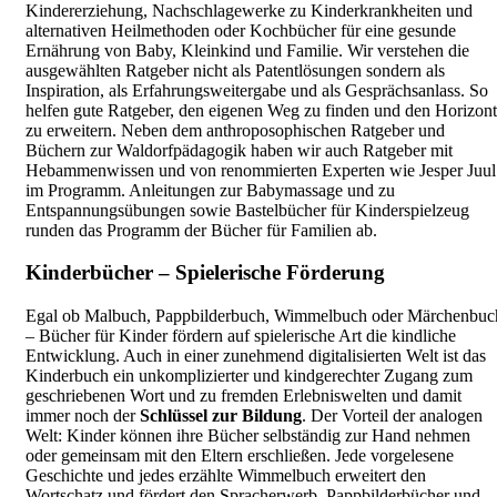
Kindererziehung, Nachschlagewerke zu Kinderkrankheiten und
alternativen Heilmethoden oder Kochbücher für eine gesunde
Ernährung von Baby, Kleinkind und Familie. Wir verstehen die
ausgewählten Ratgeber nicht als Patentlösungen sondern als
Inspiration, als Erfahrungsweitergabe und als Gesprächsanlass. So
helfen gute Ratgeber, den eigenen Weg zu finden und den Horizont
zu erweitern. Neben dem anthroposophischen Ratgeber und
Büchern zur Waldorfpädagogik haben wir auch Ratgeber mit
Hebammenwissen und von renommierten Experten wie Jesper Juul
im Programm. Anleitungen zur Babymassage und zu
Entspannungsübungen sowie Bastelbücher für Kinderspielzeug
runden das Programm der Bücher für Familien ab.
Kinderbücher – Spielerische Förderung
Egal ob Malbuch, Pappbilderbuch, Wimmelbuch oder Märchenbuc
– Bücher für Kinder fördern auf spielerische Art die kindliche
Entwicklung. Auch in einer zunehmend digitalisierten Welt ist das
Kinderbuch ein unkomplizierter und kindgerechter Zugang zum
geschriebenen Wort und zu fremden Erlebniswelten und damit
immer noch der
Schlüssel zur Bildung
. Der Vorteil der analogen
Welt: Kinder können ihre Bücher selbständig zur Hand nehmen
oder gemeinsam mit den Eltern erschließen. Jede vorgelesene
Geschichte und jedes erzählte Wimmelbuch erweitert den
Wortschatz und fördert den Spracherwerb. Pappbilderbücher und