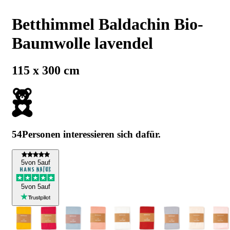
Betthimmel Baldachin Bio-
Baumwolle lavendel
115 x 300 cm
54
Personen interessieren sich dafür.
5
von 5
auf
5
von 5
auf