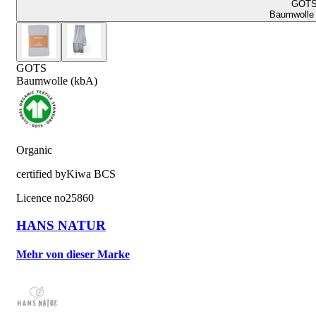
GOT
Baumwolle 
GOTS
Baumwolle (kbA)
Organic
certified by
Kiwa BCS
Licence no
25860
HANS NATUR
Mehr von dieser Marke