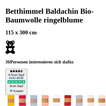
Betthimmel Baldachin Bio-
Baumwolle ringelblume
115 x 300 cm
36
Personen interessieren sich dafür.
4
.5
von 5
auf
5
von 5
auf