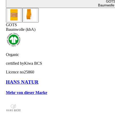
GOT
Baumwolle 
GOTS
Baumwolle (kbA)
Organic
certified by
Kiwa BCS
Licence no
25860
HANS NATUR
Mehr von dieser Marke