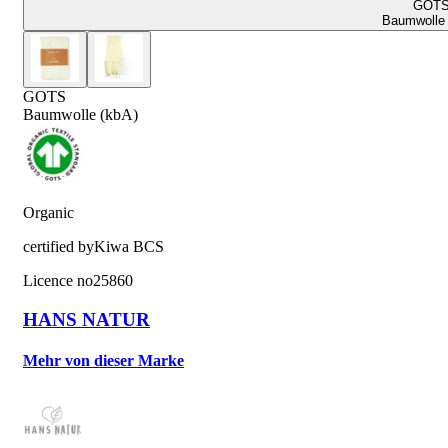
GOT
Baumwolle 
GOTS
Baumwolle (kbA)
Organic
certified by
Kiwa BCS
Licence no
25860
HANS NATUR
Mehr von dieser Marke