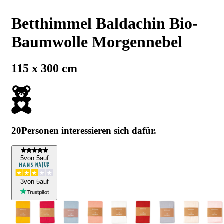
Betthimmel Baldachin Bio-
Baumwolle Morgennebel
115 x 300 cm
20
Personen interessieren sich dafür.
5
von 5
auf
3
von 5
auf