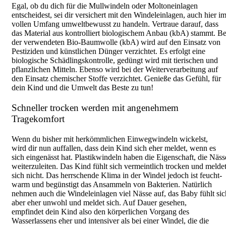
Egal, ob du dich für die Mullwindeln oder Moltoneinlagen
entscheidest, sei dir versichert mit den Windeleinlagen, auch hier i
vollen Umfang umweltbewusst zu handeln. Vertraue darauf, dass
das Material aus kontrolliert biologischem Anbau (kbA) stammt. Be
der verwendeten Bio-Baumwolle (kbA) wird auf den Einsatz von
Pestiziden und künstlichen Dünger verzichtet. Es erfolgt eine
biologische Schädlingskontrolle, gedüngt wird mit tierischen und
pflanzlichen Mitteln. Ebenso wird bei der Weiterverarbeitung auf
den Einsatz chemischer Stoffe verzichtet. Genieße das Gefühl, für
dein Kind und die Umwelt das Beste zu tun!
Schneller trocken werden mit angenehmem
Tragekomfort
Wenn du bisher mit herkömmlichen Einwegwindeln wickelst,
wird dir nun auffallen, dass dein Kind sich eher meldet, wenn es
sich eingenässt hat. Plastikwindeln haben die Eigenschaft, die Näss
weiterzuleiten. Das Kind fühlt sich vermeintlich trocken und melde
sich nicht. Das herrschende Klima in der Windel jedoch ist feucht-
warm und begünstigt das Ansammeln von Bakterien. Natürlich
nehmen auch die Windeleinlagen viel Nässe auf, das Baby fühlt sic
aber eher unwohl und meldet sich. Auf Dauer gesehen,
empfindet dein Kind also den körperlichen Vorgang des
Wasserlassens eher und intensiver als bei einer Windel, die die