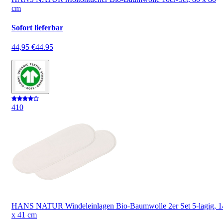
cm
Sofort lieferbar
44,95 €
44.95
4
10
HANS NATUR Windeleinlagen Bio-Baumwolle 2er Set 5-lagig, 1
x 41 cm