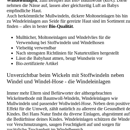
Windeleinlagen
, zum Beispiel aus Bio- Baumwolle (kbA). Diese
nehmen die Nässe auf, lassen aber gleichzeitig Luft an Babys
empfindliche Haut.
Auch herkömmliche Mullwindeln, dickere Moltoneinlagen bis hin
zu Windeleinlagen aus Seide für gereizte Haut sind im Sortiment zu
finden – alles in bester
Bio-Qualität
.
Mulltücher, Moltoneinlagen und Windelvlies für die
Verwendung bei Stoffwindeln und Windelhosen
Vielseitig verwendbar
Nach strengsten Richtlinien für Naturtextilien hergestellt
Lässt die Babyhaut atmen, beugt Wundsein vor
Bio-zertifizierte Artikel
Unverzichtbar beim Wickeln mit Stoffwindeln neben
Windel und Windel-Hose - die Windeleinlagen
Immer mehr Eltern sind Befürworter der althergebrachten
Wickelmethode mit Baumwoll-Windeln, Windeleinlagen wie
Mullwindeln und passender Wollwindel-Hose. Neben dem positiv
Effekt für die Umwelt, zählt natürlich zu allererst die Gesundheit d
Kindes. Bei Hans Natur findst du diverse Einlagen, abgestimmt auf
die Bedürfnisse deines Kindes. Windeleinlagen schützen die Winde
vor Verschmutzungen, saugen Feuchtigkeit auf und sorgen für
zusätzliche Trockenheit im Windelbereich.