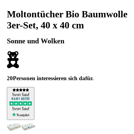
Moltontücher Bio Baumwolle
3er-Set, 40 x 40 cm
Sonne und Wolken
20
Personen interessieren sich dafür.
5
von 5
auf
5
von 5
auf