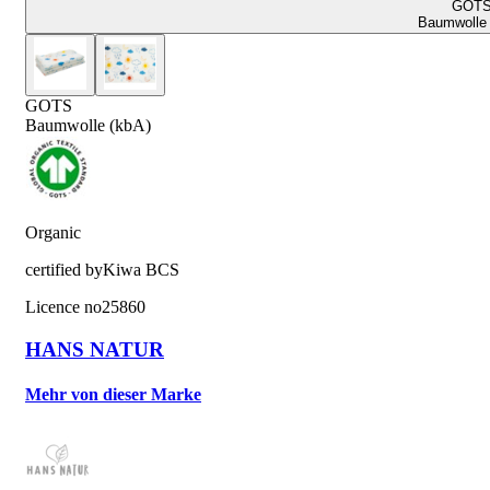
GOT
Baumwolle 
GOTS
Baumwolle (kbA)
Organic
certified by
Kiwa BCS
Licence no
25860
HANS NATUR
Mehr von dieser Marke