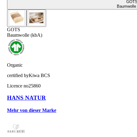
GOT
Baumwolle 
GOTS
Baumwolle (kbA)
Organic
certified by
Kiwa BCS
Licence no
25860
HANS NATUR
Mehr von dieser Marke