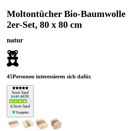
Moltontücher Bio-Baumwolle
2er-Set, 80 x 80 cm
natur
45
Personen interessieren sich dafür.
5
von 5
auf
4
.5
von 5
auf