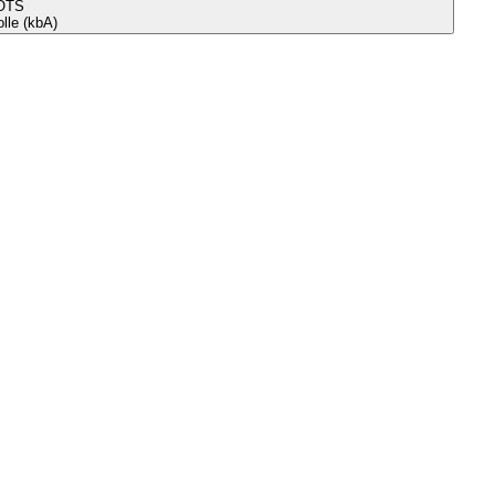
OTS
le (kbA)