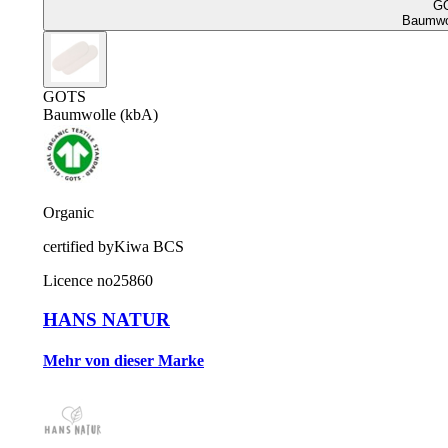
G
Baumwol
GOTS
Baumwolle (kbA)
Organic
certified by
Kiwa BCS
Licence no
25860
HANS NATUR
Mehr von dieser Marke