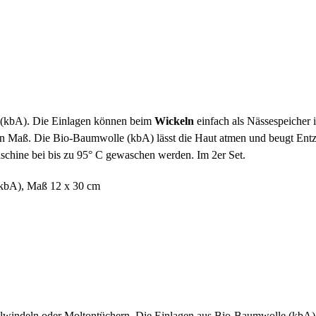
 (kbA). Die Einlagen können beim
Wickeln
einfach als Nässespeicher 
nden Maß. Die Bio-Baumwolle (kbA) lässt die Haut atmen und beugt En
schine bei bis zu 95° C gewaschen werden. Im 2er Set.
(kbA), Maß 12 x 30 cm
llwindeln oder Moltontüchern. Die Einlagen aus Bio-Baumwolle (kbA) w