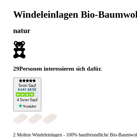
Windeleinlagen Bio-Baumwolle
natur
29
Personen interessieren sich dafür.
5
von 5
auf
4
.5
von 5
auf
2 Molton Windeleinlagen - 100% hautfreundliche Bio-Baumwolle