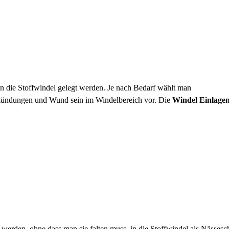
in die Stoffwindel gelegt werden. Je nach Bedarf wählt man
tzündungen und Wund sein im Windelbereich vor. Die
Windel Einlage
erden, ohne dass man sie falten muss, in die Stoffwindel als Nässesc