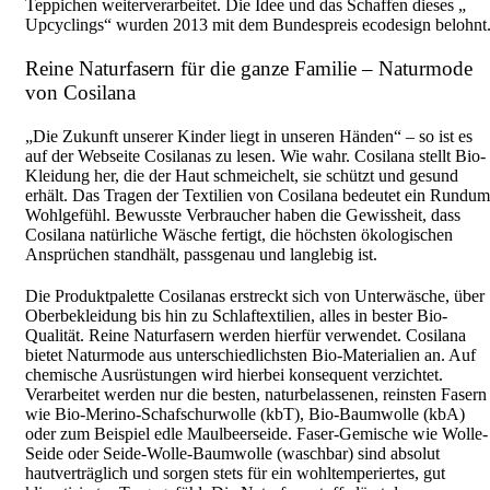
Teppichen weiterverarbeitet. Die Idee und das Schaffen dieses „
Upcyclings“ wurden 2013 mit dem Bundespreis ecodesign belohnt
Reine Naturfasern für die ganze Familie – Naturmode
von Cosilana
„Die Zukunft unserer Kinder liegt in unseren Händen“ – so ist es
auf der Webseite Cosilanas zu lesen. Wie wahr.
Cosilana stellt Bio-
Kleidung her, die der Haut schmeichelt, sie schützt und gesund
erhält. Das Tragen der Textilien von Cosilana bedeutet ein Rundum
Wohlgefühl. Bewusste Verbraucher haben die Gewissheit, dass
Cosilana natürliche Wäsche fertigt, die höchsten ökologischen
Ansprüchen standhält, passgenau und langlebig ist.
Die Produktpalette Cosilanas erstreckt sich von Unterwäsche, über
Oberbekleidung bis hin zu Schlaftextilien, alles in bester Bio-
Qualität. Reine Naturfasern werden hierfür verwendet. Cosilana
bietet Naturmode aus unterschiedlichsten Bio-Materialien an. Auf
chemische Ausrüstungen wird hierbei konsequent verzichtet.
Verarbeitet werden nur die besten, naturbelassenen, reinsten Fasern
wie Bio-Merino-Schafschurwolle (kbT), Bio-Baumwolle (kbA)
oder zum Beispiel edle Maulbeerseide. Faser-Gemische wie Wolle-
Seide oder Seide-Wolle-Baumwolle (waschbar) sind absolut
hautverträglich und sorgen stets für ein wohltemperiertes, gut