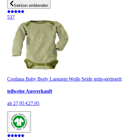
Sektion einblenden
5
37
Cosilana Baby Body Langarm Wolle Seide grün-geringelt
teilweise Ausverkauft
ab
27,95 €
27.95