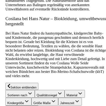
klimatisiertes Tragegefühl. Die Naturfaserstoffe lässt das
Unternehmen aus Balingen regelmäßig von anerkannten
Umweltlaboren auf eventuelle Rückstände kontrollieren.
Cosilana bei Hans Natur – Biokleidung, umweltbewuss
hergestellt
Bei Hans Natur findest du hautsympathische, kindgerechte Baby-
und Kindermode, die passgenau geschnitten und dennoch herrlich
bequem ist. Gerade bei Kleidung für die Kleinen ist es von
besonderer Bedeutung, Textilen zu wählen, die die sensible Haut
nicht belasten oder reizen. Biokleidung von Cosilana ist die richtige
Wahl, du erwirbst langlebige, die Haut verwöhnende
Kinderkleidung, hochwertig und mit Liebe zum Detail gefertigt. In
unserem Sortiment findest du von Cosilana Wolle Seide
Unterwäsche, kuschelweiche Strampelsäcke, Kapuzenoveralls mit
weichen Bündchen aus bester Bio-Merino-Schafschurwolle (kbT)
und vieles mehr.
Sektion einblenden
Sortieren nach
Qualitätssiegel
Material
Kindergröße
Größe Maße
Jahreszeit