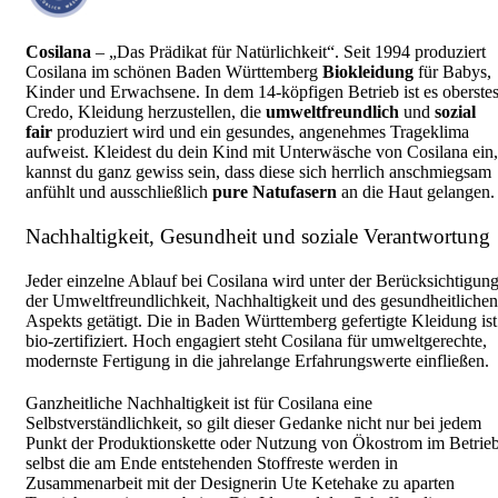
Cosilana
– „Das Prädikat für Natürlichkeit“. Seit 1994 produziert
Cosilana im schönen Baden Württemberg
Biokleidung
für Babys,
Kinder und Erwachsene. In dem 14-köpfigen Betrieb ist es oberste
Credo, Kleidung herzustellen, die
umweltfreundlich
und
sozial
fair
produziert wird und ein gesundes, angenehmes Trageklima
aufweist. Kleidest du dein Kind mit Unterwäsche von Cosilana ein,
kannst du ganz gewiss sein, dass diese sich herrlich anschmiegsam
anfühlt und ausschließlich
pure Natufasern
an die Haut gelangen.
Nachhaltigkeit, Gesundheit und soziale Verantwortung
Jeder einzelne Ablauf bei Cosilana wird unter der Berücksichtigun
der Umweltfreundlichkeit, Nachhaltigkeit
und des gesundheitlichen
Aspekts getätigt. Die in Baden Württemberg gefertigte Kleidung ist
bio-zertifiziert. Hoch engagiert steht Cosilana für umweltgerechte,
modernste Fertigung in die jahrelange Erfahrungswerte einfließen.
Ganzheitliche Nachhaltigkeit ist für Cosilana eine
Selbstverständlichkeit, so gilt dieser Gedanke nicht nur bei jedem
Punkt der Produktionskette oder Nutzung von Ökostrom im Betrieb
selbst die am Ende entstehenden Stoffreste werden in
Zusammenarbeit mit der Designerin Ute Ketehake zu aparten