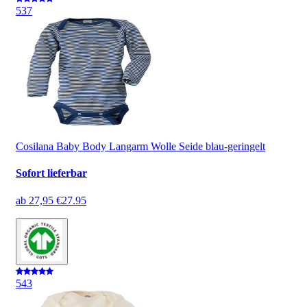
5
37
Cosilana Baby Body Langarm Wolle Seide blau-geringelt
Sofort lieferbar
ab
27,95 €
27.95
5
43