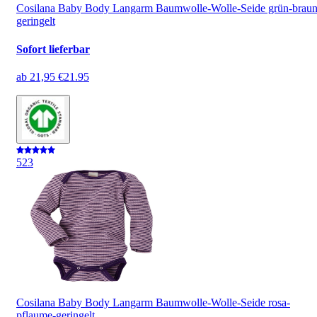
Cosilana Baby Body Langarm Baumwolle-Wolle-Seide grün-braun
geringelt
Sofort lieferbar
ab
21,95 €
21.95
5
23
Cosilana Baby Body Langarm Baumwolle-Wolle-Seide rosa-
pflaume-geringelt