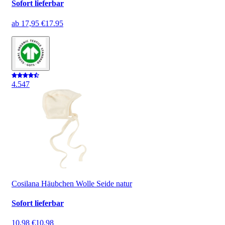
Sofort lieferbar
ab
17,95 €
17.95
4.5
47
Cosilana Häubchen Wolle Seide natur
Sofort lieferbar
10,98 €
10.98