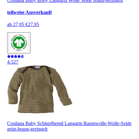
Cosilana Baby Body Langarm Wolle Seide braun-geringelt
teilweise Ausverkauft
ab
27,95 €
27.95
4.5
27
Cosilana Baby Schlupfhemd Langarm Baumwolle-Wolle-Seide
grün-braun-geringelt