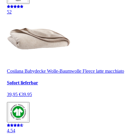
5
2
Cosilana Babydecke Wolle-Baumwolle Fleece latte macchiato
Sofort lieferbar
39,95 €
39.95
4.5
4