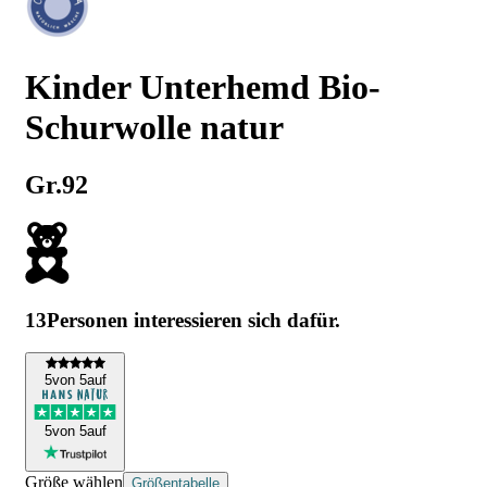
Kinder Unterhemd Bio-
Schurwolle natur
Gr.92
13
Personen interessieren sich dafür.
5
von 5
auf
5
von 5
auf
Größe wählen
Größentabelle