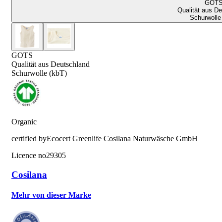
GOT
Qualität aus D
Schurwolle
GOTS
Qualität aus Deutschland
Schurwolle (kbT)
Organic
certified by
Ecocert Greenlife Cosilana Naturwäsche GmbH
Licence no
29305
Cosilana
Mehr von dieser Marke