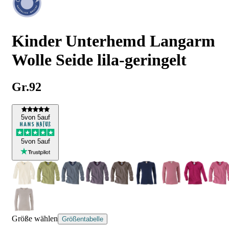
Kinder Unterhemd Langarm
Wolle Seide lila-geringelt
Gr.92
5
von 5
auf
5
von 5
auf
Größe wählen
Größentabelle