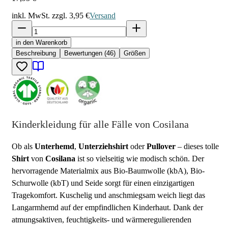
inkl. MwSt. zzgl.
3,95 €
Versand
in den Warenkorb
Beschreibung
Bewertungen (46)
Größen
Kinderkleidung für alle Fälle von Cosilana
Ob als
Unterhemd
,
Unterziehshirt
oder
Pullover
– dieses tolle
Shirt
von
Cosilana
ist so vielseitig wie modisch schön. Der
hervorragende Materialmix aus Bio-Baumwolle (kbA), Bio-
Schurwolle (kbT) und Seide sorgt für einen einzigartigen
Tragekomfort. Kuschelig und anschmiegsam weich liegt das
Langarmhemd auf der empfindlichen Kinderhaut. Dank der
atmungsaktiven, feuchtigkeits- und wärmeregulierenden