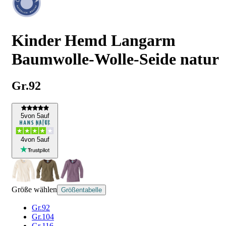
Kinder Hemd Langarm
Baumwolle-Wolle-Seide natur
Gr.92
5
von 5
auf
4
von 5
auf
Größe wählen
Größentabelle
Gr.92
Gr.104
Gr.116