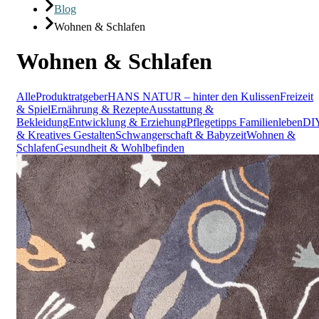
Blog
Wohnen & Schlafen
Wohnen & Schlafen
Alle
Produktratgeber
HANS NATUR – hinter den Kulissen
Freizeit
& Spiel
Ernährung & Rezepte
Ausstattung &
Bekleidung
Entwicklung & Erziehung
Pflegetipps
Familienleben
DI
& Kreatives Gestalten
Schwangerschaft & Babyzeit
Wohnen &
Schlafen
Gesundheit & Wohlbefinden