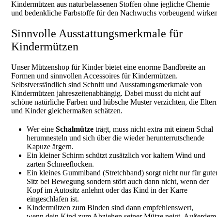
Kindermützen aus naturbelassenen Stoffen ohne jegliche Chemie
und bedenkliche Farbstoffe für den Nachwuchs vorbeugend wirken
Sinnvolle Ausstattungsmerkmale für
Kindermützen
Unser Mützenshop für Kinder bietet eine enorme Bandbreite an
Formen und sinnvollen Accessoires für Kindermützen.
Selbstverständlich sind Schnitt und Ausstattungsmerkmale von
Kindermützen jahreszeitenabhängig. Dabei musst du nicht auf
schöne natürliche Farben und hübsche Muster verzichten, die Elter
und Kinder gleichermaßen schätzen.
Wer eine
Schalmütze
trägt, muss nicht extra mit einem Schal
herumnesteln und sich über die wieder herunterrutschende
Kapuze ärgern.
Ein kleiner Schirm schützt zusätzlich vor kaltem Wind und
zarten Schneeflocken.
Ein kleines Gummiband (Stretchband) sorgt nicht nur für gute
Sitz bei Bewegung sondern stört auch dann nicht, wenn der
Kopf im Autositz anlehnt oder das Kind in der Karre
eingeschlafen ist.
Kindermützen zum Binden sind dann empfehlenswert,
wenn dein Kind zum Abziehen seiner Mütze neigt. Außerdem