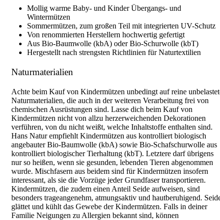
Mollig warme Baby- und Kinder Übergangs- und
Wintermützen
Sommermützen, zum großen Teil mit integrierten UV-Schutz
Von renommierten Herstellern hochwertig gefertigt
Aus Bio-Baumwolle (kbA) oder Bio-Schurwolle (kbT)
Hergestellt nach strengsten Richtlinien für Naturtextilien
Naturmaterialien
Achte beim Kauf von Kindermützen unbedingt auf reine unbelastet
Naturmaterialien, die auch in der weiteren Verarbeitung frei von
chemischen Ausrüstungen sind. Lasse dich beim Kauf von
Kindermützen nicht von allzu herzerweichenden Dekorationen
verführen, von du nicht weißt, welche Inhaltstoffe enthalten sind.
Hans Natur empfiehlt Kindermützen aus kontrolliert biologisch
angebauter Bio-Baumwolle (kbA) sowie Bio-Schafschurwolle aus
kontrolliert biologischer Tierhaltung (kbT). Letztere darf übrigens
nur so heißen, wenn sie gesunden, lebenden Tieren abgenommen
wurde. Mischfasern aus beidem sind für Kindermützen insofern
interessant, als sie die Vorzüge jeder Grundfaser transportieren.
Kindermützen, die zudem einen Anteil Seide aufweisen, sind
besonders trageangenehm, atmungsaktiv und hautberuhigend. Seid
glättet und kühlt das Gewebe der Kindermützen. Falls in deiner
Familie Neigungen zu Allergien bekannt sind, können