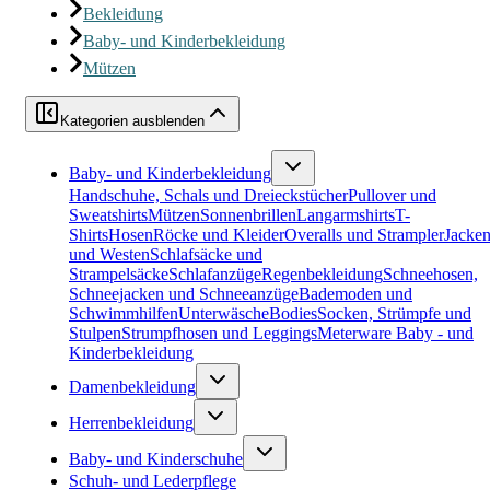
Bekleidung
Baby- und Kinderbekleidung
Mützen
Kategorien ausblenden
Baby- und Kinderbekleidung
Handschuhe, Schals und Dreieckstücher
Pullover und
Sweatshirts
Mützen
Sonnenbrillen
Langarmshirts
T-
Shirts
Hosen
Röcke und Kleider
Overalls und Strampler
Jacke
und Westen
Schlafsäcke und
Strampelsäcke
Schlafanzüge
Regenbekleidung
Schneehosen,
Schneejacken und Schneeanzüge
Bademoden und
Schwimmhilfen
Unterwäsche
Bodies
Socken, Strümpfe und
Stulpen
Strumpfhosen und Leggings
Meterware Baby - und
Kinderbekleidung
Damenbekleidung
Herrenbekleidung
Baby- und Kinderschuhe
Schuh- und Lederpflege