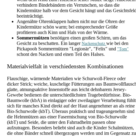
verhindern Bindebändern ein Verrutschen, so dass die
Kindermütze halb vor dem Gesicht hängt und das Gesichtsfel
beeinträchtigt.
Angenähte Ohrenklappen halten nicht nur die Ohren der
Kindermütze schön warm; bei entsprechender Größe
profitieren auch Kinn und Hals von der Wärme.
Sommermützen
benötigen einen großen Schirm, um das
Gesicht zu beschatten. Ein langer
wie bei den
Nackenschutz
Pickapooh Sommermützen "Legionär", "Felix" und
"Tom"
schont den Nacken und einen Teil des Halses.
Materialvielfalt in verschiedensten Kombinationen
Flauschige, wärmende Materialien wie Schurwoll-Fleece oder
dicker Strick; weiche, kuschelige Fütterungen aus Baumwollflausc
glatte, atmungsaktive Innenstoffe aus leicht dehnbarem Jersey-
Gewebe bedienen die unterschiedlichsten Tragebedürfnisse. Bio-
Baumwolle (kbA) in einlagiger oder zweilagiger Verarbeitung fühlt
sich für manches Kind direkt auf der Haut angenehmer an als reine
Bio-Schurwolle (kbT). Überaus praktisch und trageangenehm sind
die Helmmützen aus einer Fasermischung von Bio-Schurwolle
(kbT) und Seide, die unter den Fahrradhelm passen ohne
aufzutragen. Besonders beliebt sind auch die Kinder Schalmützen,
die ohne Bänder schnell übergezogen werden und im Gegensatz zu