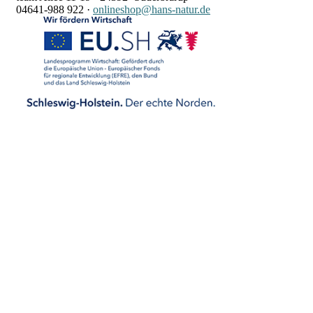
04641-988 922
·
onlineshop@hans-natur.de