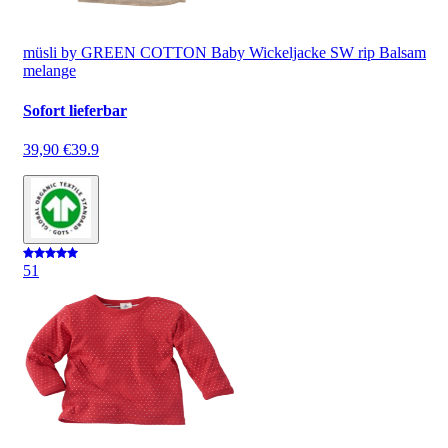
müsli by GREEN COTTON Baby Wickeljacke SW rip Balsam
melange
Sofort lieferbar
39,90 €
39.9
5
1