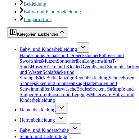
Bekleidung
Baby- und Kinderbekleidung
Langarmshirts
Kategorien ausblenden
Baby- und Kinderbekleidung
Handschuhe, Schals und Dreieckstücher
Pullover und
Sweatshirts
Mützen
Sonnenbrillen
Langarmshirts
T-
Shirts
Hosen
Röcke und Kleider
Overalls und Strampler
Jacke
und Westen
Schlafsäcke und
Strampelsäcke
Schlafanzüge
Regenbekleidung
Schneehosen,
Schneejacken und Schneeanzüge
Bademoden und
Schwimmhilfen
Unterwäsche
Bodies
Socken, Strümpfe und
Stulpen
Strumpfhosen und Leggings
Meterware Baby - und
Kinderbekleidung
Damenbekleidung
Herrenbekleidung
Baby- und Kinderschuhe
Schuh- und Lederpflege