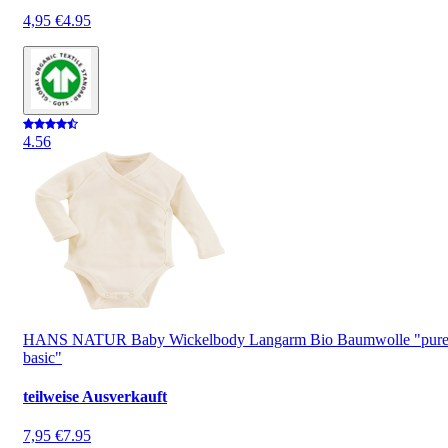
4,95 €
4.95
4.5
6
HANS NATUR Baby Wickelbody Langarm Bio Baumwolle "pur
basic"
teilweise Ausverkauft
7,95 €
7.95