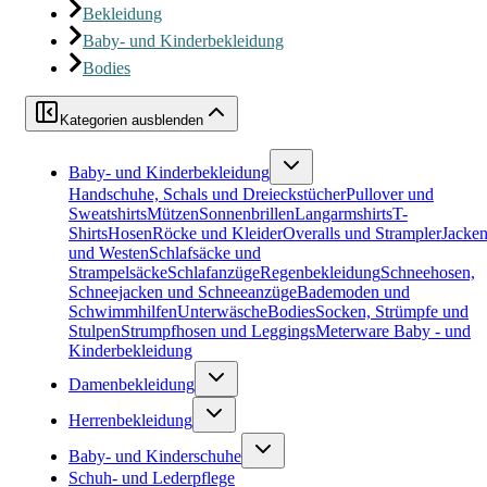
Bekleidung
Baby- und Kinderbekleidung
Bodies
Kategorien ausblenden
Baby- und Kinderbekleidung
Handschuhe, Schals und Dreieckstücher
Pullover und
Sweatshirts
Mützen
Sonnenbrillen
Langarmshirts
T-
Shirts
Hosen
Röcke und Kleider
Overalls und Strampler
Jacke
und Westen
Schlafsäcke und
Strampelsäcke
Schlafanzüge
Regenbekleidung
Schneehosen,
Schneejacken und Schneeanzüge
Bademoden und
Schwimmhilfen
Unterwäsche
Bodies
Socken, Strümpfe und
Stulpen
Strumpfhosen und Leggings
Meterware Baby - und
Kinderbekleidung
Damenbekleidung
Herrenbekleidung
Baby- und Kinderschuhe
Schuh- und Lederpflege