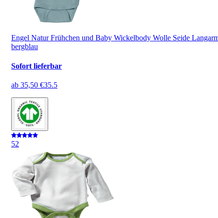
Engel Natur Frühchen und Baby Wickelbody Wolle Seide Langar
bergblau
Sofort lieferbar
ab
35,50 €
35.5
5
2