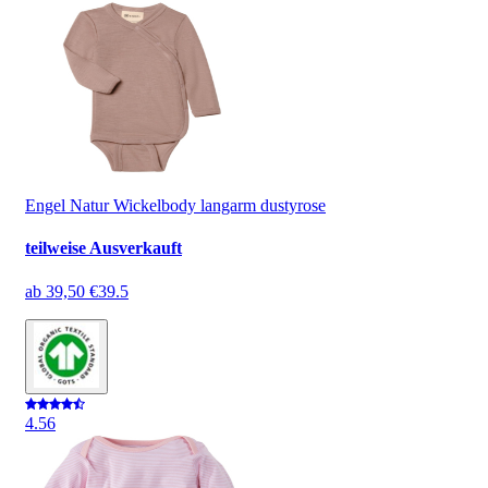
Engel Natur Wickelbody langarm dustyrose
teilweise Ausverkauft
ab
39,50 €
39.5
4.5
6