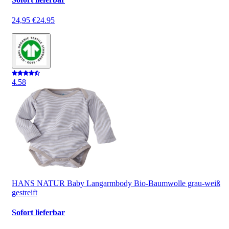
24,95 €
24.95
4.5
8
HANS NATUR Baby Langarmbody Bio-Baumwolle grau-weiß
gestreift
Sofort lieferbar