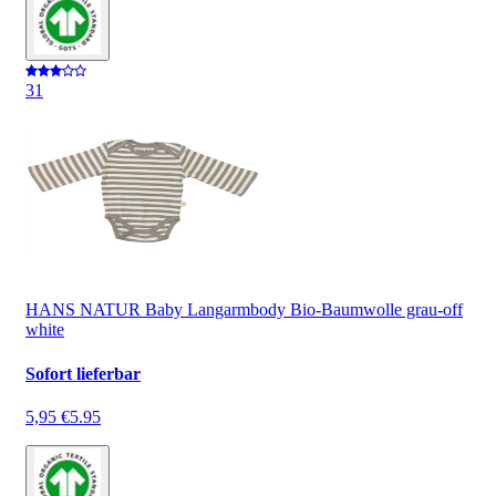
3
1
HANS NATUR Baby Langarmbody Bio-Baumwolle grau-off
white
Sofort lieferbar
5,95 €
5.95