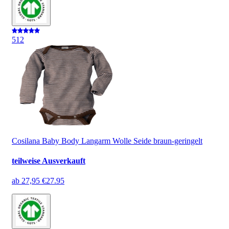
5
12
Cosilana Baby Body Langarm Wolle Seide braun-geringelt
teilweise Ausverkauft
ab
27,95 €
27.95