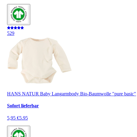
5
29
HANS NATUR Baby Langarmbody Bio-Baumwolle "pure basic"
Sofort lieferbar
5,95 €
5.95