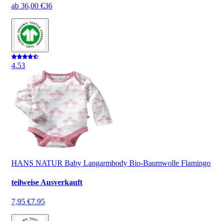
ab
36,00 €
36
4.5
3
HANS NATUR Baby Langarmbody Bio-Baumwolle Flamingo
teilweise Ausverkauft
7,95 €
7.95