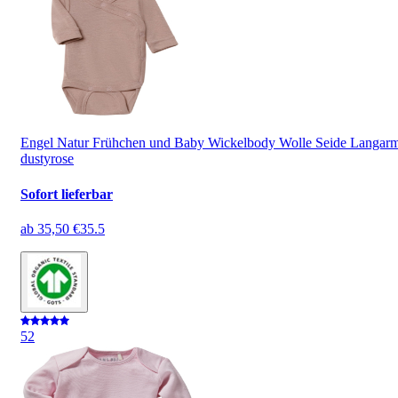
Engel Natur Frühchen und Baby Wickelbody Wolle Seide Langar
dustyrose
Sofort lieferbar
ab
35,50 €
35.5
5
2