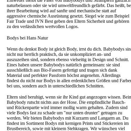
Entweder bleibt die Faser von Babybodys und Stramplern gänzlich
naturbelassen oder sie wird umweltfreundlich gefärbt. Das heißt, be
ihrer Bearbeitung wird auf sanfte und mechanische statt auf
aggressive chemische Ausrüstung gesetzt. Siegel wie zum Beispiel
Fair Trade und IVN Best geben den Eltern Sicherheit und gehören
zu den verlässlichen wertvollen Logos.
Bodys bei Hans Natur
Wenn du denkst Body ist gleich Body, irrst du dich. Babybodys si
nicht nur herrlich praktisch, da sie unkompliziert an- und
auszuzeihen sind, sondern ebenso vielseitig in Design und Schnitt.
Eines haben unsere Babybodys natürlich gemeinsam: sie sind
ausschließlich aus Bio-Fasern gefertigt und tragen sich dank
Material und perfekter Passform höchst angenehm. Allerdings
findest du nicht nur Bodys in allen erdenklichen Größen und Farbe
bei uns, sondern auch in unterschiedlichen Schnitten.
Eltern sind beruhigt, wenn sie ihr Kind gut angezogen wissen. Bei
Babybody rutscht nichts aus der Hose. Die empfindliche Bauch-
und Rückenpartie wird immer mollig warm gehalten. Zudem sind
viele Bodys fast zu schade um "nur unten drunter" getragen zu
werden. Wir bieten Babybodys mit Kurzarm und Langarm an. Du
findest im Sortiment Bodys mit kernigen Prints und Stickereien im
Brustbereich, sowie mit kleinem Stehkragen. Wir wünschen viel