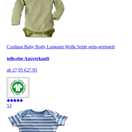
Cosilana Baby Body Langarm Wolle Seide grün-geringelt
teilweise Ausverkauft
ab
27,95 €
27.95
5
3