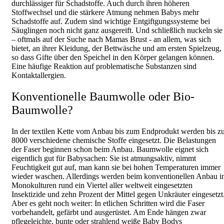
durchlässiger für Schadstoffe. Auch durch ihren höheren
Stoffwechsel und die stärkere Atmung nehmen Babys mehr
Schadstoffe auf. Zudem sind wichtige Entgiftgungssysteme bei
Säuglingen noch nicht ganz ausgereift. Und schließlich nuckeln sie
– oftmals auf der Suche nach Mamas Brust - an allem, was sich
bietet, an ihrer Kleidung, der Bettwäsche und am ersten Spielzeug,
so dass Gifte über den Speichel in den Körper gelangen können.
Eine häufige Reaktion auf problematische Substanzen sind
Kontaktallergien.
Konventionelle Baumwolle oder Bio-
Baumwolle?
In der textilen Kette vom Anbau bis zum Endprodukt werden bis z
8000 verschiedene chemische Stoffe eingesetzt. Die Belastungen
der Faser beginnen schon beim Anbau. Baumwolle eignet sich
eigentlich gut für Babysachen: Sie ist atmungsaktiv, nimmt
Feuchtigkeit gut auf, man kann sie bei hohen Temperaturen immer
wieder waschen. Allerdings werden beim konventionellen Anbau i
Monokulturen rund ein Viertel aller weltweit eingesetzten
Insektizide und zehn Prozent der Mittel gegen Unkräuter eingesetzt
Aber es geht noch weiter: In etlichen Schritten wird die Faser
vorbehandelt, gefärbt und ausgerüstet. Am Ende hängen zwar
pflegeleichte, bunte oder strahlend weiße Baby Bodys