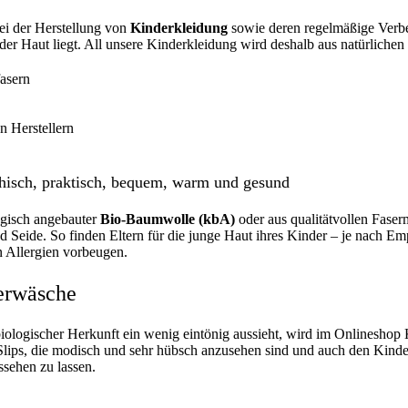
i der Herstellung von
Kinderkleidung
sowie deren regelmäßige Verbe
der Haut liegt. All unsere Kinderkleidung wird deshalb aus natürlichen 
asern
 Herstellern
thisch, praktisch, bequem, warm und gesund
ogisch angebauter
Bio-Baumwolle (kbA)
oder aus qualitätvollen Fase
eide. So finden Eltern für die junge Haut ihres Kinder – je nach Em
 Allergien vorbeugen.
erwäsche
 biologischer Herkunft ein wenig eintönig aussieht, wird im Onlines
lips, die modisch und sehr hübsch anzusehen sind und auch den Kinder
ssehen zu lassen.