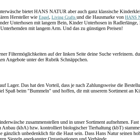
erwäsche bietet HANS NATUR aber auch ganz klassische Kinderkleidun
wären Hersteller wie
,
und die Hausmarke von
Engel
Living Crafts
HANS 
inder Unterhosen mit langem Bein, Kinder Unterhosen in Radlerlänge, 
 Unterhemden mit langem Arm. Und das zu günstigen Preisen!
ner Filtermöglichkeiten auf der linken Seite deine Suche verfeinern. d
tigen Angebote unter der Rubrik Schnäppchen.
ager. Das hat den Vorteil, dass je nach Zahlungsweise die Bestellung 
viel Spaß beim "Bummeln" und hoffen, dir mit unserem Sortiment an K
inderwäsche zusammenstellen und in unser Sortiment aufnehmen. Fast 
chem Anbau (kbA) bzw. kontrolliert biologischer Tierhaltung (kbT) sta
e gänzlich unbedenklich für die Haut sein. Dass Hans Natur seinen h
eren Siegeln anerkannter Organisationen und Verbände.