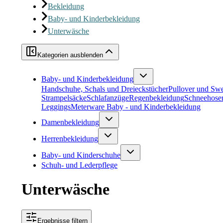
Bekleidung
Baby- und Kinderbekleidung
Unterwäsche
Kategorien ausblenden
Baby- und Kinderbekleidung
Handschuhe, Schals und Dreieckstücher
Pullover und Swe
Strampelsäcke
Schlafanzüge
Regenbekleidung
Schneehose
Leggings
Meterware Baby - und Kinderbekleidung
Damenbekleidung
Herrenbekleidung
Baby- und Kinderschuhe
Schuh- und Lederpflege
Unterwäsche
Ergebnisse filtern