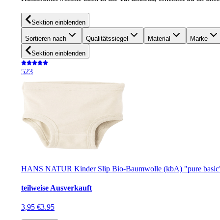
Sektion einblenden
Sortieren nach
Qualitätssiegel
Material
Marke
Sektion einblenden
5
23
HANS NATUR Kinder Slip Bio-Baumwolle (kbA) "pure basic
teilweise Ausverkauft
3,95 €
3.95