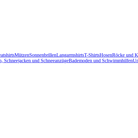
atshirts
Mützen
Sonnenbrillen
Langarmshirts
T-Shirts
Hosen
Röcke und K
n, Schneejacken und Schneeanzüge
Bademoden und Schwimmhilfen
Un