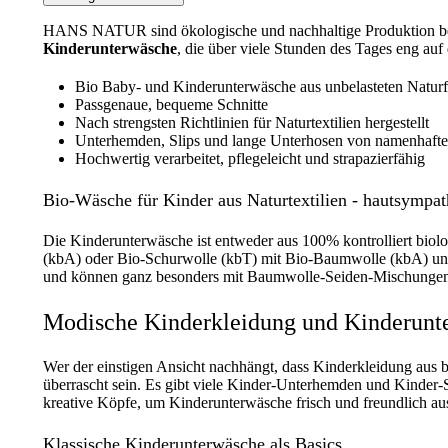
HANS NATUR sind ökologische und nachhaltige Produktion be
Kinderunterwäsche
, die über viele Stunden des Tages eng auf 
Bio Baby- und Kinderunterwäsche aus unbelasteten Naturf
Passgenaue, bequeme Schnitte
Nach strengsten Richtlinien für Naturtextilien hergestellt
Unterhemden, Slips und lange Unterhosen von namenhaften
Hochwertig verarbeitet, pflegeleicht und strapazierfähig
Bio-Wäsche für Kinder aus Naturtextilien - hautsympa
Die Kinderunterwäsche ist entweder aus 100% kontrolliert biol
(kbA) oder Bio-Schurwolle (kbT) mit Bio-Baumwolle (kbA) und S
und können ganz besonders mit Baumwolle-Seiden-Mischungen
Modische Kinderkleidung und Kinderunt
Wer der einstigen Ansicht nachhängt, dass Kinderkleidung aus
überrascht sein. Es gibt viele Kinder-Unterhemden und Kinder-S
kreative Köpfe, um Kinderunterwäsche frisch und freundlich au
Klassische Kinderunterwäsche als Basics