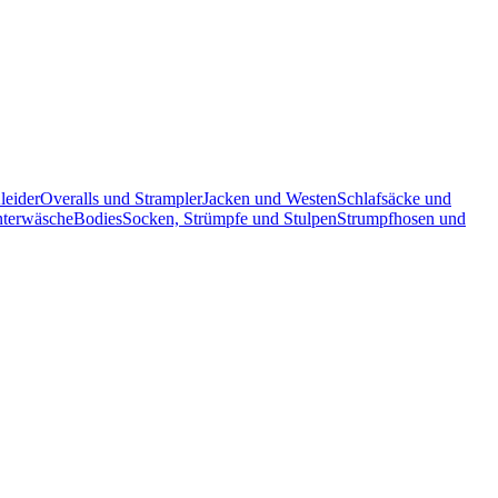
leider
Overalls und Strampler
Jacken und Westen
Schlafsäcke und
terwäsche
Bodies
Socken, Strümpfe und Stulpen
Strumpfhosen und