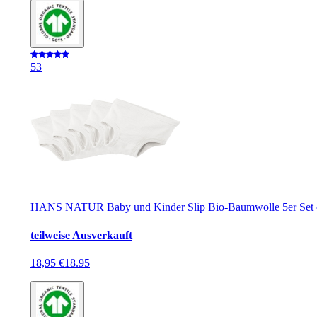
5
3
HANS NATUR Baby und Kinder Slip Bio-Baumwolle 5er Set o
teilweise Ausverkauft
18,95 €
18.95