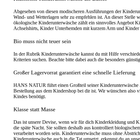
Abgesehen von diesen modischeren Ausführungen der Kinderunt
Wind- und Wetterlagen sehr zu empfehlen ist. An dieser Stelle 
ökologische Kinderunterwäsche zählt ein sinnvolles Angebot K
Achselshirts, Kinder Unterhemden mit kurzem Arm und Kinder
Bio muss nicht teuer sein
In der Rubrik Kinderunterwäsche kannst du mit Hilfe verschiede
Kriterien suchen. Beachte bitte dabei auch die besonders güns
Großer Lagervorrat garantiert eine schnelle Lieferung
HANS NATUR führt einen Großteil seiner Kinderunterwäsche auf L
Bestellung aus dem Kindershop bei dir ist. Wir wünschen also 
Kindes benötigt.
Klasse statt Masse
Das ist unsere Devise, wenn wir für dich Kinderkleidung und K
die späte Nacht. Sie sollten deshalb aus kontrolliert biologis
verarbeitet worden sein. Kinderunterwäsche muss ohne Abstrich
Kinderunterwäsche auch in die Tat umsetzt, erkennst du an uns