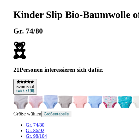
Kinder Slip Bio-Baumwolle of
Gr. 74/80
21
Personen interessieren sich dafür.
5
von 5
auf
Größe wählen
Größentabelle
Gr. 74/80
Gr. 86/92
Gr. 98/104