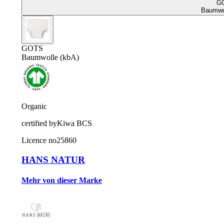
G
Baumwol
GOTS
Baumwolle (kbA)
Organic
certified by
Kiwa BCS
Licence no
25860
HANS NATUR
Mehr von dieser Marke