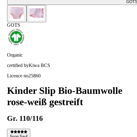
GOT
GOTS
Organic
certified by
Kiwa BCS
Licence no
25860
Kinder Slip Bio-Baumwolle
rose-weiß gestreift
Gr. 110/116
5
von 5
auf