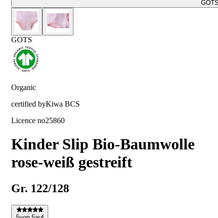
GOT
GOTS
Organic
certified by
Kiwa BCS
Licence no
25860
Kinder Slip Bio-Baumwolle
rose-weiß gestreift
Gr. 122/128
5
von 5
auf