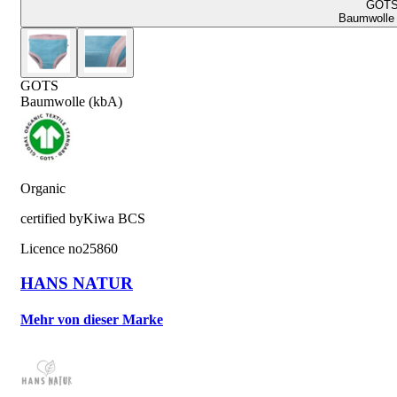
GOT
Baumwolle 
GOTS
Baumwolle (kbA)
Organic
certified by
Kiwa BCS
Licence no
25860
HANS NATUR
Mehr von dieser Marke