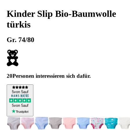
Kinder Slip Bio-Baumwolle
türkis
Gr. 74/80
20
Personen interessieren sich dafür.
5
von 5
auf
5
von 5
auf