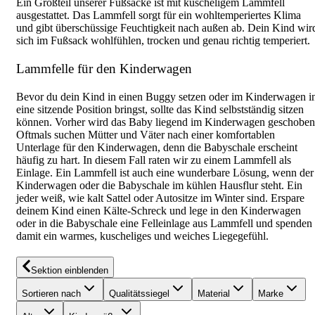
Ein Großteil unserer Fußsäcke ist mit kuscheligem Lammfell
ausgestattet. Das Lammfell sorgt für ein wohltemperiertes Klima
und gibt überschüssige Feuchtigkeit nach außen ab. Dein Kind wir
sich im Fußsack wohlfühlen, trocken und genau richtig temperiert.
Lammfelle für den Kinderwagen
Bevor du dein Kind in einen Buggy setzen oder im Kinderwagen i
eine sitzende Position bringst, sollte das Kind selbstständig sitzen
können. Vorher wird das Baby liegend im Kinderwagen geschoben
Oftmals suchen Mütter und Väter nach einer komfortablen
Unterlage für den Kinderwagen, denn die Babyschale erscheint
häufig zu hart. In diesem Fall raten wir zu einem Lammfell als
Einlage. Ein Lammfell ist auch eine wunderbare Lösung, wenn der
Kinderwagen oder die Babyschale im kühlen Hausflur steht. Ein
jeder weiß, wie kalt Sattel oder Autositze im Winter sind. Erspare
deinem Kind einen Kälte-Schreck und lege in den Kinderwagen
oder in die Babyschale eine Felleinlage aus Lammfell und spenden
damit ein warmes, kuscheliges und weiches Liegegefühl.
Sektion einblenden
Sortieren nach
Qualitätssiegel
Material
Marke