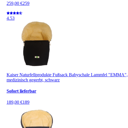
259,00 €
259
4.5
3
Kaiser Naturfellprodukte Fußsack Babyschale Lammfel "EMMA",
medizinisch gegerbt, schwarz
Sofort lieferbar
189,00 €
189