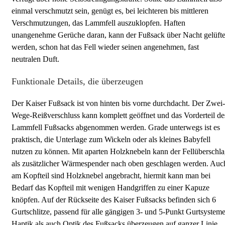
einmal verschmutzt sein, genügt es, bei leichteren bis mittleren
Verschmutzungen, das Lammfell auszuklopfen. Haften
unangenehme Gerüche daran, kann der Fußsack über Nacht gelüfte
werden, schon hat das Fell wieder seinen angenehmen, fast
neutralen Duft.
Funktionale Details, die überzeugen
Der Kaiser Fußsack ist von hinten bis vorne durchdacht. Der Zwei-
Wege-Reißverschluss kann komplett geöffnet und das Vorderteil de
Lammfell Fußsacks abgenommen werden. Grade unterwegs ist es
praktisch, die Unterlage zum Wickeln oder als kleines Babyfell
nutzen zu können. Mit aparten Holzknebeln kann der Fellüberschl
als zusätzlicher Wärmespender nach oben geschlagen werden. Auc
am Kopfteil sind Holzknebel angebracht, hiermit kann man bei
Bedarf das Kopfteil mit wenigen Handgriffen zu einer Kapuze
knöpfen. Auf der Rückseite des Kaiser Fußsacks befinden sich 6
Gurtschlitze, passend für alle gängigen 3- und 5-Punkt Gurtsysteme
Haptik als auch Optik des Fußsacks überzeugen auf ganzer Linie.