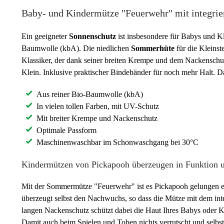
Baby- und Kindermütze "Feuerwehr" mit integri
Ein geeigneter
Sonnenschutz
ist insbesondere für Babys und K
Baumwolle (kbA). Die niedlichen
Sommerhüte
für die Kleinst
Klassiker, der dank seiner breiten Krempe und dem Nackensch
Klein. Inklusive praktischer Bindebänder für noch mehr Halt. 
Aus reiner Bio-Baumwolle (kbA)
In vielen tollen Farben, mit UV-Schutz
Mit breiter Krempe und Nackenschutz
Optimale Passform
Maschinenwaschbar im Schonwaschgang bei 30°C
Kindermützen von Pickapooh überzeugen in Funktion 
Mit der Sommermütze "Feuerwehr" ist es Pickapooh gelungen ein
überzeugt selbst den Nachwuchs, so dass die Mütze mit dem in
langen Nackenschutz schützt dabei die Haut Ihres Babys oder 
Damit auch beim Spielen und Toben nichts verrutscht und selbst