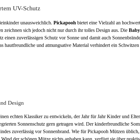
ertem UV-Schutz
leinkinder unausweichlich.
Pickapooh
bietet eine Vielzahl an hochwer
en zeichnen sich jedoch nicht nur durch ihr tolles Design aus. Die
Baby
utz einen zuverlässigen Schutz vor Sonne und damit auch Sonnenbrän
Das hautfreundliche und atmungsative Material verhindert ein Schwitze
und Design
en echten Klassiker zu entwickeln, der Jahr für Jahr Kinder und Elte
tegrierten Sonnenschutz gern getragen wird. Der kinderfreundliche S
Kindes zuverlässig vor Sonnenbrand. Wie für Pickapooh Mützen üblich,
 Wind der schönen Mütze nichts anhaben kann, verfügt sie über praktisc