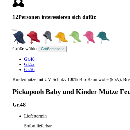
12
Personen interessieren sich dafür.
Größe wählen
Größentabelle
Gr.48
Gr.52
Gr.56
Kindermütze mit UV-Schutz. 100% Bio-Baumwolle (kbA). Breit
Pickapooh Baby und Kinder Mütze Fe
Gr.48
Liefertermin
Sofort lieferbar