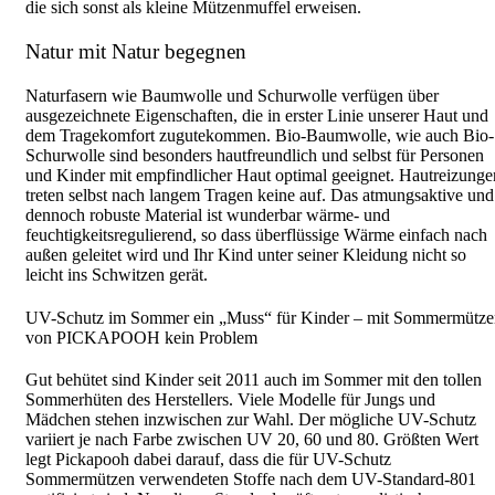
die sich sonst als kleine Mützenmuffel erweisen.
Natur mit Natur begegnen
Naturfasern wie Baumwolle und Schurwolle verfügen über
ausgezeichnete Eigenschaften, die in erster Linie unserer Haut und
dem Tragekomfort zugutekommen. Bio-Baumwolle, wie auch Bio-
Schurwolle sind besonders hautfreundlich und selbst für Personen
und Kinder mit empfindlicher Haut optimal geeignet. Hautreizunge
treten selbst nach langem Tragen keine auf. Das atmungsaktive und
dennoch robuste Material ist wunderbar wärme- und
feuchtigkeitsregulierend, so dass überflüssige Wärme einfach nach
außen geleitet wird und Ihr Kind unter seiner Kleidung nicht so
leicht ins Schwitzen gerät.
UV-Schutz im Sommer ein „Muss“ für Kinder – mit Sommermütze
von PICKAPOOH kein Problem
Gut behütet sind Kinder seit 2011 auch im Sommer mit den tollen
Sommerhüten des Herstellers. Viele Modelle für Jungs und
Mädchen stehen inzwischen zur Wahl. Der mögliche UV-Schutz
variiert je nach Farbe zwischen UV 20, 60 und 80. Größten Wert
legt Pickapooh dabei darauf, dass die für UV-Schutz
Sommermützen verwendeten Stoffe nach dem UV-Standard-801