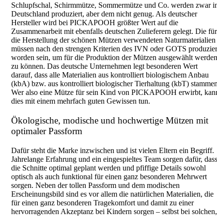
Schlupfschal, Schirmmütze, Sommermütze und Co. werden zwar i
Deutschland produziert, aber dem nicht genug. Als deutscher
Hersteller wird bei PICKAPOOH größter Wert auf die
Zusammenarbeit mit ebenfalls deutschen Zulieferern gelegt. Die für
die Herstellung der schönen Mützen verwendeten Naturmaterialien
müssen nach den strengen Kriterien des IVN oder GOTS produzier
worden sein, um für die Produktion der Mützen ausgewählt werde
zu können. Das deutsche Unternehmen legt besonderen Wert
darauf, dass alle Materialien aus kontrolliert biologischem Anbau
(kbA) bzw. aus kontrolliert biologischer Tierhaltung (kbT) stammen
Wer also eine Mütze für sein Kind von PICKAPOOH erwirbt, kan
dies mit einem mehrfach guten Gewissen tun.
Ökologische, modische und hochwertige Mützen mit
optimaler Passform
Dafür steht die Marke inzwischen und ist vielen Eltern ein Begriff.
Jahrelange Erfahrung und ein eingespieltes Team sorgen dafür, das
die Schnitte optimal geplant werden und pfiffige Details sowohl
optisch als auch funktional für einen ganz besonderen Mehrwert
sorgen. Neben der tollen Passform und dem modischen
Erscheinungsbild sind es vor allem die natürlichen Materialien, die
für einen ganz besonderen Tragekomfort und damit zu einer
hervorragenden Akzeptanz bei Kindern sorgen – selbst bei solchen,