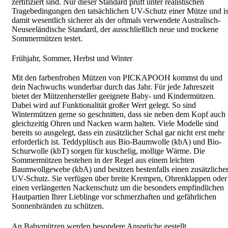
zertifiziert sind. Nur dieser Standard prüft unter realistischen
Tragebedingungen den tatsächlichen UV-Schutz einer Mütze und is
damit wesentlich sicherer als der oftmals verwendete Australisch-
Neuseeländische Standard, der ausschließlich neue und trockene
Sommermützen testet.
Frühjahr, Sommer, Herbst und Winter
Mit den farbenfrohen Mützen von PICKAPOOH kommst du und
dein Nachwuchs wunderbar durch das Jahr. Für jede Jahreszeit
bietet der Mützenhersteller geeignete Baby- und Kindermützen.
Dabei wird auf Funktionalität großer Wert gelegt. So sind
Wintermützen gerne so geschnitten, dass sie neben dem Kopf auch
gleichzeitig Ohren und Nacken warm halten. Viele Modelle sind
bereits so ausgelegt, dass ein zusätzlicher Schal gar nicht erst mehr
erforderlich ist. Teddyplüsch aus Bio-Baumwolle (kbA) und Bio-
Schurwolle (kbT) sorgen für kuschelig, mollige Wärme. Die
Sommermützen bestehen in der Regel aus einem leichten
Baumwollgewebe (kbA) und besitzen bestenfalls einen zusätzliche
UV-Schutz. Sie verfügen über breite Krempen, Ohrenklappen oder
einen verlängerten Nackenschutz um die besonders empfindlichen
Hautpartien Ihrer Lieblinge vor schmerzhaften und gefährlichen
Sonnenbränden zu schützen.
An Babymützen werden besondere Ansprüche gestellt