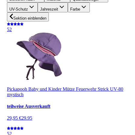
UV-Schutz
Jahreszeit
Farbe
Sektion einblenden
5
2
Pickapooh Baby und Kinder Mütze Feuerwehr Strick UV-80
mystisch
teilweise Ausverkauft
29,95 €
29.95
5
2