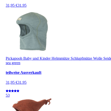
31,95 €
31.95
Pickapooh Baby und Kinder Helmmütze Schlupfmütze Wolle Seid
sea green
teilweise Ausverkauft
31,95 €
31.95
5
3