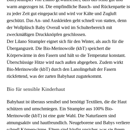
warm angezogen ist. Die empfindliche Bauch- und Rückenpartie is
zu jeder Zeit gut eingepackt und wird vor Kälte und Zugluft
geschützt. Das An- und Auskleiden geht schnell von statten, denn
der Wollplüsch Baby Overall wird im Schulterbereich mit
zweckmäßigen Druckknöpfen geschlossen.
Der Lilano Strampler eignet sich für den Winter, als auch für die
Übergangszeit. Die Bio-Merinowolle (kbT) speichert die
Körperwärme in den Fasern und hält so die Temperatur konstant.
Überschüssige Hitze wird nach außen abgegeben. Zudem wirkt
Bio-Merinowolle (kbT) durch den Lanolingehalt der Fasern
rückfettend, was der zarten Babyhaut zugutekommt.
Bio für sensible Kinderhaut
Babyhaut ist überaus sensibel und benötigt Textilien, die die Haut
schützen und umschmiegen. Ein Strampler aus 100% Bio-
Merinowolle (kbT) ist eine gute Wahl. Die Naturfasern sind
atmungsaktiv und hautfreundlich. Neugeborene und Babys verliere
schnell Körperwärme. Eltern sind häufig unsicher, was sie ihrem