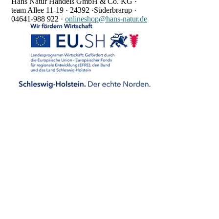
Hans Natur Handels GmbH & Co. KG ·
team Allee 11-19 ·
24392 ·
Süderbrarup ·
04641-988 922
·
onlineshop@hans-natur.de