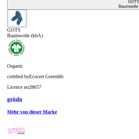
GOT
Baumwolle 
GOTS
Baumwolle (kbA)
Organic
certified by
Ecocert Greenlife
Licence no
28657
grödo
Mehr von dieser Marke