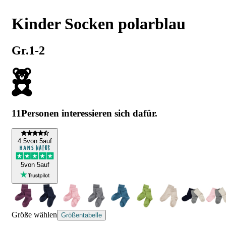
Kinder Socken polarblau
Gr.1-2
11
Personen interessieren sich dafür.
4
.5
von 5
auf
5
von 5
auf
Größe wählen
Größentabelle