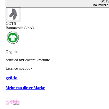
GOT
Baumwolle 
GOTS
Baumwolle (kbA)
Organic
certified by
Ecocert Greenlife
Licence no
28657
grödo
Mehr von dieser Marke