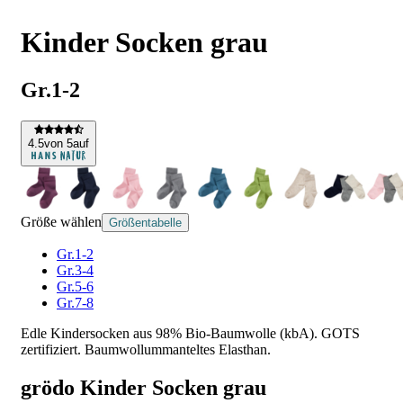
Kinder Socken grau
Gr.1-2
4
.5
von 5
auf
Größe wählen
Größentabelle
Gr.1-2
Gr.3-4
Gr.5-6
Gr.7-8
Edle Kindersocken aus 98% Bio-Baumwolle (kbA). GOTS
zertifiziert. Baumwollummanteltes Elasthan.
grödo Kinder Socken grau