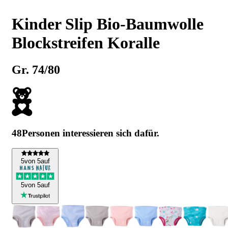
Kinder Slip Bio-Baumwolle
Blockstreifen Koralle
Gr. 74/80
48
Personen interessieren sich dafür.
5
von 5
auf
5
von 5
auf