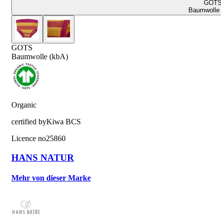
GOT
Baumwolle 
GOTS
Baumwolle (kbA)
Organic
certified by
Kiwa BCS
Licence no
25860
HANS NATUR
Mehr von dieser Marke