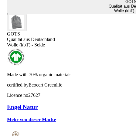
GOT
Qualität aus D
Wolle (kbT) 
GOTS
Qualität aus Deutschland
Wolle (kbT) - Seide
Made with 70% organic materials
certified by
Ecocert Greenlife
Licence no
27627
Engel Natur
Mehr von dieser Marke