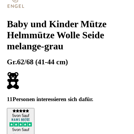
Baby und Kinder Mütze
Helmmütze Wolle Seide
melange-grau
Gr.62/68 (41-44 cm)
11
Personen interessieren sich dafür.
5
von 5
auf
5
von 5
auf