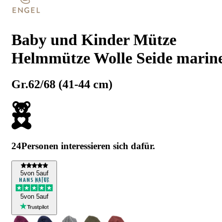
Baby und Kinder Mütze
Helmmütze Wolle Seide marin
Gr.62/68 (41-44 cm)
24
Personen interessieren sich dafür.
5
von 5
auf
5
von 5
auf