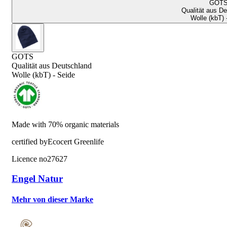
GOT
Qualität aus D
Wolle (kbT) 
GOTS
Qualität aus Deutschland
Wolle (kbT) - Seide
Made with 70% organic materials
certified by
Ecocert Greenlife
Licence no
27627
Engel Natur
Mehr von dieser Marke