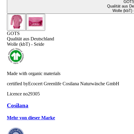
GOT
Qualität aus D
Wolle (kbT) 
GOTS
Qualität aus Deutschland
Wolle (kbT) - Seide
Made with organic materials
certified by
Ecocert Greenlife Cosilana Naturwäsche GmbH
Licence no
29305
Cosilana
Mehr von dieser Marke