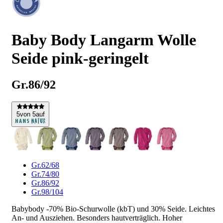
Baby Body Langarm Wolle
Seide pink-geringelt
Gr.86/92
5
von 5
auf
Gr.62/68
Gr.74/80
Gr.86/92
Gr.98/104
Babybody -70% Bio-Schurwolle (kbT) und 30% Seide. Leichtes
An- und Ausziehen. Besonders hautverträglich. Hoher