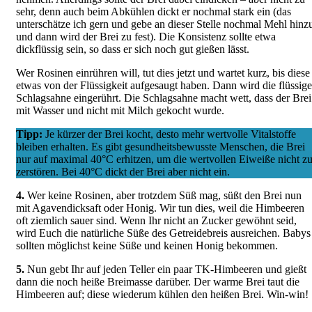
sehr, denn auch beim Abkühlen dickt er nochmal stark ein (das
unterschätze ich gern und gebe an dieser Stelle nochmal Mehl hinz
und dann wird der Brei zu fest). Die Konsistenz sollte etwa
dickflüssig sein, so dass er sich noch gut gießen lässt.
Wer Rosinen einrühren will, tut dies jetzt und wartet kurz, bis diese
etwas von der Flüssigkeit aufgesaugt haben. Dann wird die flüssige
Schlagsahne eingerührt. Die Schlagsahne macht wett, dass der Brei
mit Wasser und nicht mit Milch gekocht wurde.
Tipp:
Je kürzer der Brei kocht, desto mehr wertvolle Vitalstoffe
bleiben erhalten. Es gibt gesundheitsbewusste Menschen, die Brei
nur auf maximal 40°C erhitzen, um die wertvollen Eiweiße nicht z
zerstören. Bei 40°C dickt der Brei aber nicht ein.
4.
Wer keine Rosinen, aber trotzdem Süß mag, süßt den Brei nun
mit Agavendicksaft oder Honig. Wir tun dies, weil die Himbeeren
oft ziemlich sauer sind. Wenn Ihr nicht an Zucker gewöhnt seid,
wird Euch die natürliche Süße des Getreidebreis ausreichen. Babys
sollten möglichst keine Süße und keinen Honig bekommen.
5.
Nun gebt Ihr auf jeden Teller ein paar TK-Himbeeren und gießt
dann die noch heiße Breimasse darüber. Der warme Brei taut die
Himbeeren auf; diese wiederum kühlen den heißen Brei. Win-win!