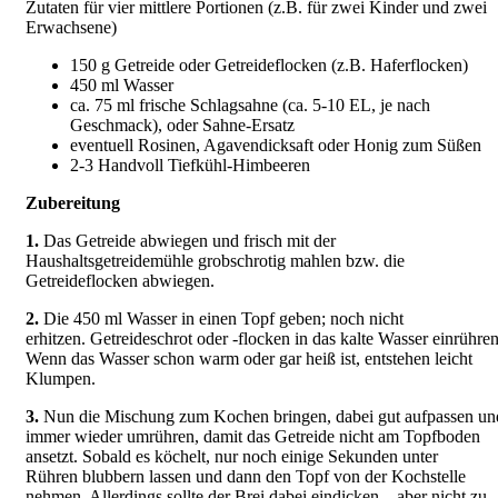
Zutaten für vier mittlere Portionen (z.B. für zwei Kinder und zwei
Erwachsene)
150 g Getreide oder Getreideflocken (z.B. Haferflocken)
450 ml Wasser
ca. 75 ml frische Schlagsahne (ca. 5-10 EL, je nach
Geschmack), oder Sahne-Ersatz
eventuell Rosinen, Agavendicksaft oder Honig zum Süßen
2-3 Handvoll Tiefkühl-Himbeeren
Zubereitung
1.
Das Getreide abwiegen und frisch mit der
Haushaltsgetreidemühle grobschrotig mahlen bzw. die
Getreideflocken abwiegen.
2.
Die 450 ml Wasser in einen Topf geben; noch nicht
erhitzen. Getreideschrot oder -flocken in das kalte Wasser einrühren
Wenn das Wasser schon warm oder gar heiß ist, entstehen leicht
Klumpen.
3.
Nun die Mischung zum Kochen bringen, dabei gut aufpassen un
immer wieder umrühren, damit das Getreide nicht am Topfboden
ansetzt. Sobald es köchelt, nur noch einige Sekunden unter
Rühren blubbern lassen und dann den Topf von der Kochstelle
nehmen. Allerdings sollte der Brei dabei eindicken – aber nicht zu