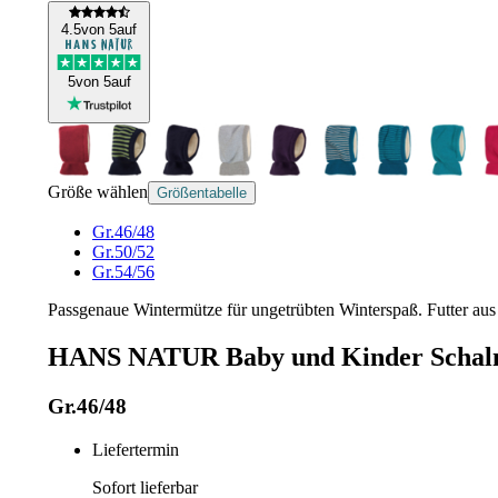
4
.5
von 5
auf
5
von 5
auf
Größe wählen
Größentabelle
Gr.46/48
Gr.50/52
Gr.54/56
Passgenaue Wintermütze für ungetrübten Winterspaß. Futter 
HANS NATUR Baby und Kinder Schalm
Gr.46/48
Liefertermin
Sofort lieferbar