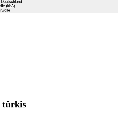
s Deutschland
le (kbA)
rwolle
türkis