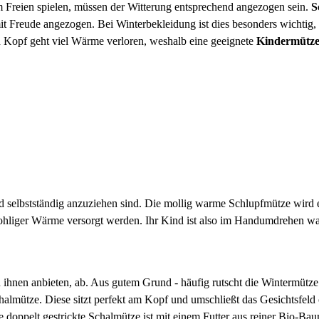
im Freien spielen, müssen der Witterung entsprechend angezogen sein.
S
t Freude angezogen. Bei Winterbekleidung ist dies besonders wichtig, d
en Kopf geht viel Wärme verloren, weshalb eine geeignete
Kindermütz
 selbstständig anzuziehen sind. Die mollig warme Schlupfmütze wird e
wohliger Wärme versorgt werden. Ihr Kind ist also im Handumdrehen w
 ihnen anbieten, ab. Aus gutem Grund - häufig rutscht die Wintermütze 
Schalmütze. Diese sitzt perfekt am Kopf und umschließt das Gesichtsf
e doppelt gestrickte Schalmütze ist mit einem Futter aus reiner Bio-