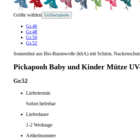
Größe wählen
Größentabelle
Gr.46
Gr.48
Gr.50
Gr.52
Sonnenhut aus Bio-Baumwolle (kbA) mit Schirm, Nackenschutz
Pickapooh Baby und Kinder Mütze UV-
Gr.52
Liefertermin
Sofort lieferbar
Lieferdauer
1-2
Werktage
Artikelnummer