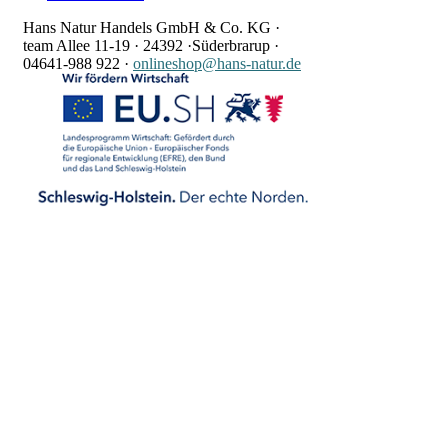
Hans Natur Handels GmbH & Co. KG ·
team Allee 11-19 ·
24392 ·
Süderbrarup ·
04641-988 922
·
onlineshop@hans-natur.de