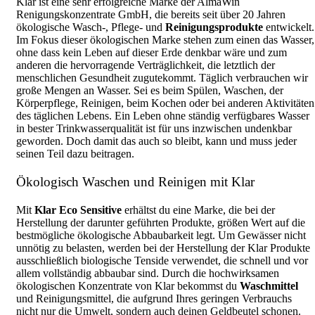
Klar ist eine sehr erfolgreiche Marke der AlmaWin
Renigungskonzentrate GmbH, die bereits seit über 20 Jahren
ökologische Wasch-, Pflege- und
Reinigungsprodukte
entwickelt.
Im Fokus dieser ökologischen Marke stehen zum einen das Wasser,
ohne dass kein Leben auf dieser Erde denkbar wäre und zum
anderen die hervorragende Verträglichkeit, die letztlich der
menschlichen Gesundheit zugutekommt. Täglich verbrauchen wir
große Mengen an Wasser. Sei es beim Spülen, Waschen, der
Körperpflege, Reinigen, beim Kochen oder bei anderen Aktivitäten
des täglichen Lebens. Ein Leben ohne ständig verfügbares Wasser
in bester Trinkwasserqualität ist für uns inzwischen undenkbar
geworden. Doch damit das auch so bleibt, kann und muss jeder
seinen Teil dazu beitragen.
Ökologisch Waschen und Reinigen mit Klar
Mit
Klar Eco Sensitive
erhältst du eine Marke, die bei der
Herstellung der darunter geführten Produkte, größen Wert auf die
bestmögliche ökologische Abbaubarkeit legt. Um Gewässer nicht
unnötig zu belasten, werden bei der Herstellung der Klar Produkte
ausschließlich biologische Tenside verwendet, die schnell und vor
allem vollständig abbaubar sind. Durch die hochwirksamen
ökologischen Konzentrate von Klar bekommst du
Waschmittel
und Reinigungsmittel, die aufgrund Ihres geringen Verbrauchs
nicht nur die Umwelt, sondern auch deinen Geldbeutel schonen.