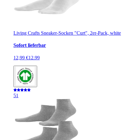
Living Crafts Sneaker-Socken "Curt", 2er-Pack, white
Sofort lieferbar
12,99 €
12.99
5
1