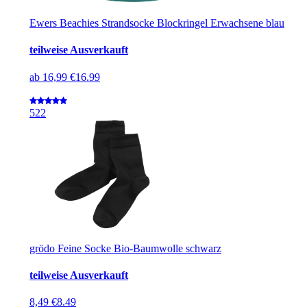
Ewers Beachies Strandsocke Blockringel Erwachsene blau
teilweise Ausverkauft
ab
16,99 €
16.99
5
22
grödo Feine Socke Bio-Baumwolle schwarz
teilweise Ausverkauft
8,49 €
8.49