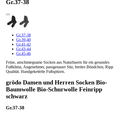
Gr.37-38
Gr.37-38
Gr.39-40
Gr.41-42
Gr.43-44
Gr.45-46
Feine, anschmiegsame Socken aus Naturfasern für ein gesundes
Fußklima, Angenehmer, passgenauer Sitz, breites Bündchen, Ripp
Qualität. Handgekettelte Fußspitzen.
grödo Damen und Herren Socken Bio-
Baumwolle Bio-Schurwolle Feinripp
schwarz
Gr.37-38