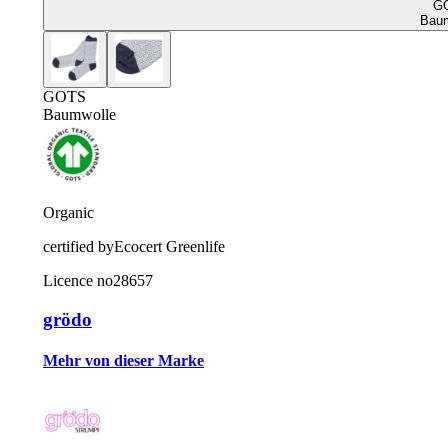
G
Baum
GOTS
Baumwolle
Organic
certified by
Ecocert Greenlife
Licence no
28657
grödo
Mehr von dieser Marke