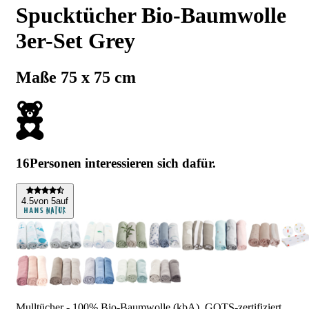
Spucktücher Bio-Baumwolle
3er-Set Grey
Maße 75 x 75 cm
16
Personen interessieren sich dafür.
4
.5
von 5
auf
Mulltücher - 100% Bio-Baumwolle (kbA), GOTS-zertifiziert.