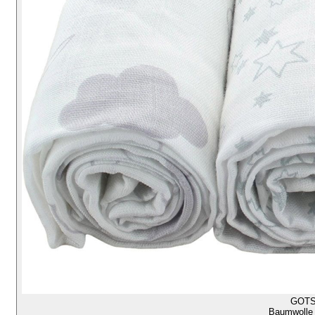
GOT
Baumwolle 