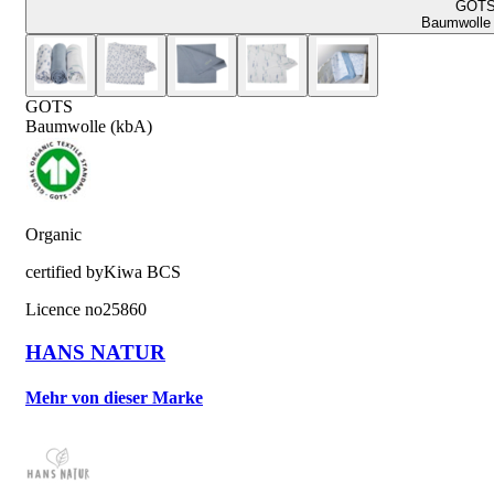
GOT
Baumwolle 
GOTS
Baumwolle (kbA)
Organic
certified by
Kiwa BCS
Licence no
25860
HANS NATUR
Mehr von dieser Marke