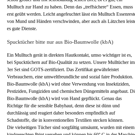
Mulltuch zur Hand zu haben. Denn das „treffsichere“ Essen, muss
erst geübt werden. Leicht angefeuchtet lässt ein Mulltuch Essenrest
von Mund und Händen verschwinden, aber auch als Lätzchen leist
es gute Dienste.
Spucktücher bitte nur aus Bio-Baumwolle (kbA)
Ein Mulltuch gerät in direkten Hautkontakt, umso wichtiger ist es,
bei Spucktüchern auf Bio-Qualität zu setzen. Unsere Mulltücher im
3er Set sind GOTS-zertifiziert. Das Zertifikat gewährleistet
Verbrauchern, eine umweltfreundliche und sozial faire Produktion.
Bio-Baumwolle (kbA) wird ohne Verwendung von Insektiziden,
Pestiziden, Fungiziden und chemischen Düngemitteln angebaut. Di
Bio-Baumwolle (kbA) wird von Hand gepflückt. Genau das
Richtige für die sensible Babyhaut, denn diese ist dünn und
durchlässig und reagiert daher besonders empfindlich auf
Schadstoffe, die in konventionellen Textilien stecken können.
Die vielseitigen Tücher sind sorgfältig umsäumt, wurden mit einem
kindgerechten Print versehen und können bis 60° C in der Maschin