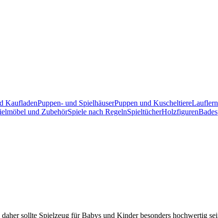
d Kaufladen
Puppen- und Spielhäuser
Puppen und Kuscheltiere
Laufler
ielmöbel und Zubehör
Spiele nach Regeln
Spieltücher
Holzfiguren
Bades
 daher sollte Spielzeug für Babys und Kinder besonders hochwertig sei