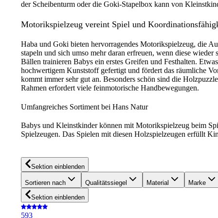
der Scheibenturm oder die Goki-Stapelbox kann von Kleinstkind
Motorikspielzeug vereint Spiel und Koordinationsfähig
Haba und Goki bieten hervorragendes Motorikspielzeug, die Ausw
stapeln und sich umso mehr daran erfreuen, wenn diese wieder s
Bällen trainieren Babys ein erstes Greifen und Festhalten. Etwa
hochwertigem Kunststoff gefertigt und fördert das räumliche 
kommt immer sehr gut an. Besonders schön sind die Holzpuzzl
Rahmen erfordert viele feinmotorische Handbewegungen.
Umfangreiches Sortiment bei Hans Natur
Babys und Kleinstkinder können mit Motorikspielzeug beim Spie
Spielzeugen. Das Spielen mit diesen Holzspielzeugen erfüllt Kin
Sektion einblenden
Sortieren nach
Qualitätssiegel
Material
Marke
Sektion einblenden
5
93