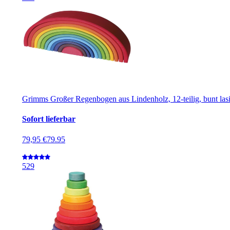
Grimms Großer Regenbogen aus Lindenholz, 12-teilig, bunt lasi
Sofort lieferbar
79,95 €
79.95
5
29