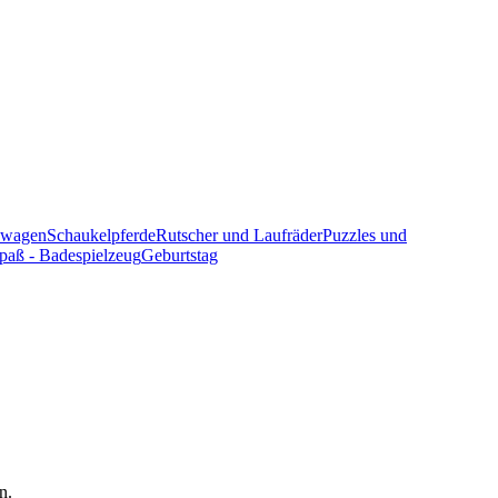
nwagen
Schaukelpferde
Rutscher und Laufräder
Puzzles und
paß - Badespielzeug
Geburtstag
n.