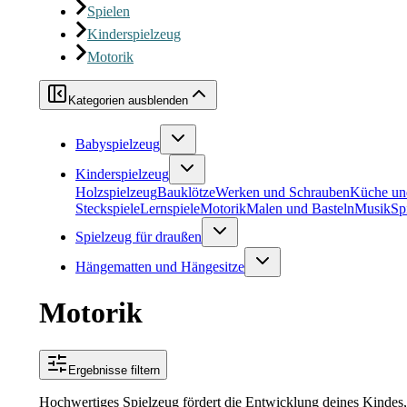
Spielen
Kinderspielzeug
Motorik
Kategorien ausblenden
Babyspielzeug
Kinderspielzeug
Holzspielzeug
Bauklötze
Werken und Schrauben
Küche un
Steckspiele
Lernspiele
Motorik
Malen und Basteln
Musik
Sp
Spielzeug für draußen
Hängematten und Hängesitze
Motorik
Ergebnisse filtern
Hochwertiges Spielzeug fördert die Entwicklung deines Kindes,