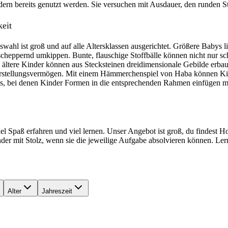
ern bereits genutzt werden. Sie versuchen mit Ausdauer, den runden S
keit
ahl ist groß und auf alle Altersklassen ausgerichtet. Größere Babys l
cheppernd umkippen. Bunte, flauschige Stoffbälle können nicht nur sc
s ältere Kinder können aus Stecksteinen dreidimensionale Gebilde erbau
Vorstellungsvermögen. Mit einem Hämmerchenspiel von Haba können Ki
es, bei denen Kinder Formen in die entsprechenden Rahmen einfügen m
l Spaß erfahren und viel lernen. Unser Angebot ist groß, du findest H
der mit Stolz, wenn sie die jeweilige Aufgabe absolvieren können. Ler
Alter
Jahreszeit