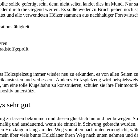
lte solide gefertigt sein, denn nicht selten landet dies im Mund. Nur s
 oder durch die Gegend werfen. Es sollte weder zu Bruch gehen noch spl
itet und alle verwendeten Hölzer stammen aus nachhaltiger Forstwirtsch
ationsfähigkeit
eren
hadstoffgeprüft
as Holzspielzeug immer wieder neu zu erkunden, es von allen Seiten zu 
ik austesten und verbessern. Anderes Holzspielzeug wird beispielsweis
, um eine tolle Kugelbahn zu konstruieren, schulen sie ihre Feinmotori
ositiv unterstützt.
ys sehr gut
Ring zu fassen bekommen und diesen glücklich hin und her bewegen. Sob
chmäßig und ausdauernd, wenn sie einmal in Schwung gebracht wurden.
oßen Holzkugeln langsam den Weg von oben nach unten ermöglicht, wäh
eln über viele bunte Holzblätter ihren Weg nach unten nehmen und da