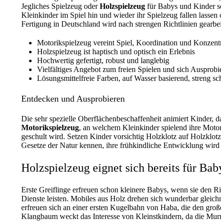
Jegliches Spielzeug oder
Holzspielzeug
für Babys und Kinder sol
Kleinkinder im Spiel hin und wieder ihr Spielzeug fallen lassen
Fertigung in Deutschland wird nach strengen Richtlinien gearbe
Motorikspielzeug vereint Spiel, Koordination und Konzentr
Holzspielzeug ist haptisch und optisch ein Erlebnis
Hochwertig gefertigt, robust und langlebig
Vielfältiges Angebot zum freien Spielen und sich Ausprobi
Lösungsmittelfreie Farben, auf Wasser basierend, streng sc
Entdecken und Ausprobieren
Die sehr spezielle Oberflächenbeschaffenheit animiert Kinder, d
Motorikspielzeug
, an welchem Kleinkinder spielend ihre Motor
geschult wird. Setzen Kinder vorsichtig Holzklotz auf Holzklotz
Gesetze der Natur kennen, ihre frühkindliche Entwicklung wird p
Holzspielzeug eignet sich bereits für Bab
Erste Greiflinge erfreuen schon kleinere Babys, wenn sie den 
Dienste leisten. Mobiles aus Holz drehen sich wunderbar glei
erfreuen sich an einer ersten Kugelbahn von Haba, die den gr
Klangbaum weckt das Interesse von Kleinstkindern, da die Murm