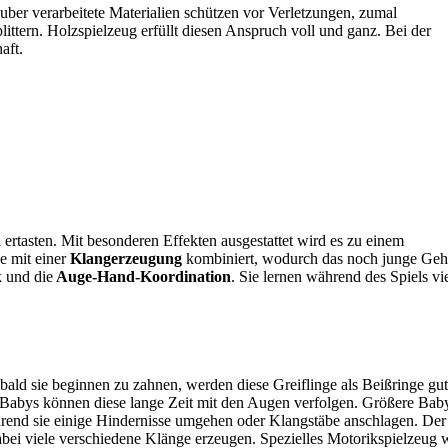
auber verarbeitete Materialien schützen vor Verletzungen, zumal
ittern. Holzspielzeug erfüllt diesen Anspruch voll und ganz. Bei der
aft.
ertasten. Mit besonderen Effekten ausgestattet wird es zu einem
e mit einer
Klangerzeugung
kombiniert, wodurch das noch junge Geh
k und die
Auge-Hand-Koordination
. Sie lernen während des Spiels vi
ald sie beginnen zu zahnen, werden diese Greiflinge als Beißringe gu
 Babys können diese lange Zeit mit den Augen verfolgen. Größere Bab
rend sie einige Hindernisse umgehen oder Klangstäbe anschlagen. Der
bei viele verschiedene Klänge erzeugen. Spezielles Motorikspielzeug 