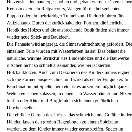
Herzenslust ineinandergeschoben und gebaut werden. Da entstehe
Rennstrecken, ein Reitparcours, Wiegen für die heißgeliebten
Puppen oder ein mehrfarbiger Tunnel zum Hindurchfahren fürs
Aufziehauto. Durch die zurückhaltenden Formen, die herrliche
Haptik des Holzes und die ansprechende Optik finden sich immer
wieder neue Spiel- und Bauideen.
Die Fantasie wird angeregt, die Sinneswahrnehmung gefördert. Di
einzelnen Teile wurden mit Wasserfarben lasiert. Das belässt die
natürliche,
warme Struktur
des Lindenholzes und die Bauwerke
rutschen nicht so schnell auseinander, wie bei lackierten
Holzbauklötzen. Auch zum Dekorieren des Kinderzimmers eignen
sich die Formen ausgezeichnet und wirkt als echter Hingucker. In
Kombination mit Spieltüchern etc. ist es außerdem möglich ganze
Welten entstehen zulassen, in denen sich Wassermänner und Nixen
treffen oder Ritter und Burgfräulein sich einem gefährlichen
Drachen stellen.
Der ehrliche Geruch des Holzes, das schmeichelnde Gefühle in de
Händen lassen den großen Regenbogen zu einem Spielzeug
werden, zu dem Kinder immer wieder gerne greifen. Später im