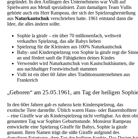
gegründet. In den Anfängen des Unternehmens war Vulli auf
Spielwaren aus Metall spezialisiert. Zum damaligen Team Vullis
gehörte auch ein Herr Rampeau, der sich der Spielzeugherstellung
aus
Naturkautschuk
verschrieben hatte. 1961 entstand dann die
Idee, die alles ändern sollte.
Sophie la girafe – ein über 70 millionenfach, weltweit
verkauftes Spielzeug, das alle Babys lieben
Spielzeug für die Kleinsten aus 100% Naturkautschuk
Baby- und Kinderspielzeug von Sophie la girafe regt die Sinn
an und fördert sanft die Fähigkeiten deines Kindes
Verwendet wird Naturkautschuk von Kautschukbäumen, die
aus nachhaltiger Forstwirtschaft stammen
Vulli ist ein über 60 Jahre altes Traditionsunternehmen aus
Frankreich
„Geboren“ am 25.05.1961, am Tag der heiligen Sophi
In den 60er Jahren gab es nahezu kein Kinderspielzeug, das
exotische Tiere darstellte. Üblich waren Haus- oder Bauernhoftiere
– eine Giraffe war als Kinderspielzeug nicht verfügbar. An dem ob
genannten Tag war Sophies Geburtsstunde. Monsieur Rampeau
entwickelte eine Spielzeug Giraffe für Babys, Sophie la girafe
genannt. Ihren Namen trägt die süße Giraffe aufgrund des
damaligen Feiertages, dem Tag der heiligen Sophie. Das Design ha