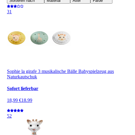
Sortieren nach
Material
Alter
Farbe
3
1
Sophie la girafe 3 musikalische Bälle Babyspielzeug aus
Naturkautschuk
Sofort lieferbar
18,99 €
18.99
5
2