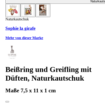
Naturkaut
Naturkautschuk
Sophie la girafe
Mehr von dieser Marke
Beißring und Greifling mit
Düften, Naturkautschuk
Maße 7,5 x 11 x 1 cm