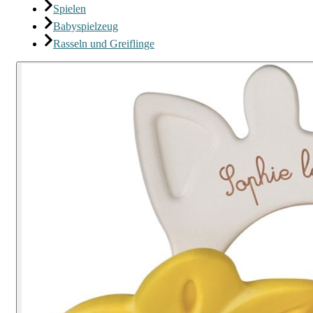
Spielen
Babyspielzeug
Rasseln und Greiflinge