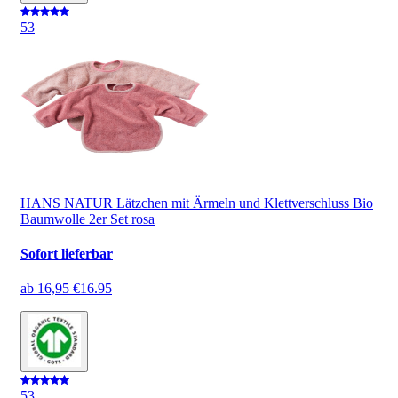
5
3
HANS NATUR Lätzchen mit Ärmeln und Klettverschluss Bio
Baumwolle 2er Set rosa
Sofort lieferbar
ab
16,95 €
16.95
5
3