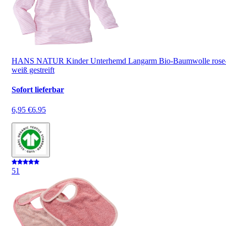
HANS NATUR Kinder Unterhemd Langarm Bio-Baumwolle rose
weiß gestreift
Sofort lieferbar
6,95 €
6.95
5
1