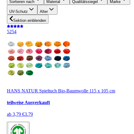
Sortieren nach
Material
Qualitätssiegel
Marke
UV-Schutz
Alter
Sektion einblenden
5
254
HANS NATUR Spieltuch Bio-Baumwolle 115 x 105 cm
teilweise Ausverkauft
ab
3,79 €
3.79