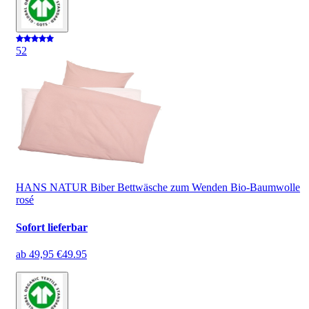
5
2
HANS NATUR Biber Bettwäsche zum Wenden Bio-Baumwolle
rosé
Sofort lieferbar
ab
49,95 €
49.95